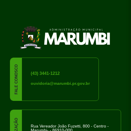
conteúdo
rodapé
FALE CONOSCO
(43) 3441-1212
ouvidoria@marumbi.pr.gov.br
Rua Vereador João Fuzetti, 800 - Centro -
Marumbi- - 86910-000